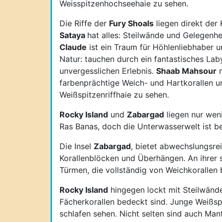
Weisspitzenhochseehaie zu sehen.
Die Riffe der
Fury Shoals
liegen direkt der
Sataya
hat alles: Steilwände und Gelegenh
Claude
ist ein Traum für Höhlenliebhaber 
Natur: tauchen durch ein fantastisches La
unvergesslichen Erlebnis.
Shaab Mahsour
m
farbenprächtige Weich- und Hartkorallen u
Weißspitzenriffhaie zu sehen.
Rocky Island
und
Zabargad
liegen nur wen
Ras Banas, doch die Unterwasserwelt ist be
Die Insel
Zabargad
, bietet abwechslungsre
Korallenblöcken und Überhängen. An ihrer s
Türmen, die vollständig von Weichkorallen 
Rocky Island
hingegen lockt mit Steilwänd
Fächerkorallen bedeckt sind. Junge Weißs
schlafen sehen. Nicht selten sind auch Ma