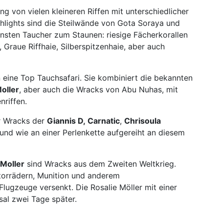
g von vielen kleineren Riffen mit unterschiedlicher
lights sind die Steilwände von Gota Soraya und
rensten Taucher zum Staunen: riesige Fächerkorallen
 Graue Riffhaie, Silberspitzenhaie, aber auch
n eine Top Tauchsafari. Sie kombiniert die bekannten
oller
, aber auch die Wracks von Abu Nuhas, mit
riffen.
er Wracks der
G
iannis D, Carnatic
,
Chrisoula
und wie an einer Perlenkette aufgereiht an diesem
 Moller
sind Wracks aus dem Zweiten Weltkrieg.
torrädern, Munition und anderem
lugzeuge versenkt. Die Rosalie Möller mit einer
sal zwei Tage später.