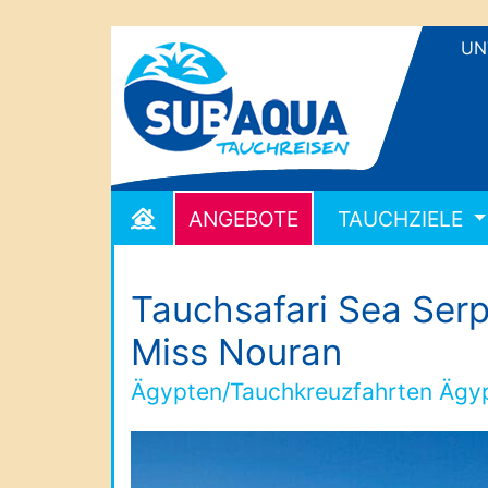
UN
ANGEBOTE
TAUCHZIELE
Tauchsafari Sea Serp
Miss Nouran
Ägypten/Tauchkreuzfahrten Ägy