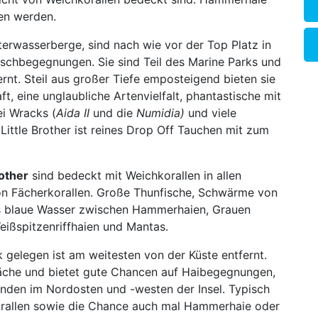
en werden.
terwasserberge, sind nach wie vor der Top Platz in
schbegegnungen. Sie sind Teil des Marine Parks und
rnt. Steil aus großer Tiefe emposteigend bieten sie
 eine unglaubliche Artenvielfalt, phantastische mit
i Wracks (
Aida II
und die
Numidia)
und viele
ittle Brother ist reines Drop Off Tauchen mit zum
other
sind bedeckt mit Weichkorallen in allen
on Fächerkorallen. Große Thunfische, Schwärme von
 blaue Wasser zwischen Hammerhaien, Grauen
Weißspitzenriffhaien und Mantas.
k gelegen ist am weitesten von der Küste entfernt.
läche und bietet gute Chancen auf Haibegegnungen,
nden im Nordosten und -westen der Insel. Typisch
korallen sowie die Chance auch mal Hammerhaie oder