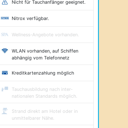
Nicht für Tauchanfänger geeignet.
Nitrox verfügbar.
Wellness-Angebote vorhanden.
WLAN vorhanden, auf Schiffen
abhängig vom Telefonnetz
Kreditkartenzahlung möglich
Tauchausbildung nach inter­
nationalen Standards möglich.
Strand direkt am Hotel oder in
unmittelbarer Nähe.