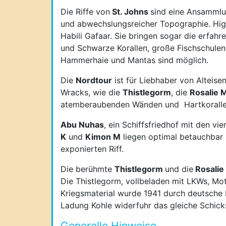
Die Riffe von
St. Johns
sind eine Ansammlun
und abwechslungsreicher Topographie. High
Habili Gafaar. Sie bringen sogar die erfah
und Schwarze Korallen, große Fischschulen,
Hammerhaie und Mantas sind möglich.
Die
Nordtour
ist für Liebhaber von Alteise
Wracks, wie die
Thistlegorm
, die
Rosalie M
atemberaubenden Wänden und Hartkorallen
Abu Nuhas
, ein Schiffsfriedhof mit den vi
K
und
Kimon M
liegen optimal betauchbar 
exponierten Riff.
Die berühmte
Thistlegorm
und die
Rosalie
Die Thistlegorm, vollbeladen mit LKWs, Mo
Kriegsmaterial wurde 1941 durch deutsche F
Ladung Kohle widerfuhr das gleiche Schick
Generelle Hinweise