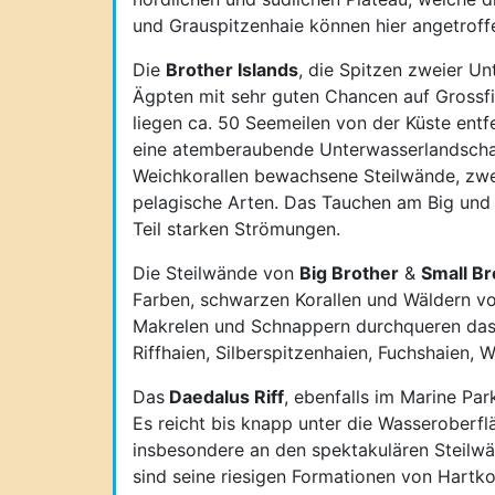
und Grauspitzenhaie können hier angetroff
Die
Brother Islands
, die Spitzen zweier Un
Ägpten mit sehr guten Chancen auf Grossfi
liegen ca. 50 Seemeilen von der Küste entfe
eine atemberaubende Unterwasserlandschaft,
Weichkorallen bewachsene Steilwände, zwe
pelagische Arten. Das Tauchen am Big und L
Teil starken Strömungen.
Die Steilwände von
Big Brother
&
Small Br
Farben, schwarzen Korallen und Wäldern v
Makrelen und Schnappern durchqueren das
Riffhaien, Silberspitzenhaien, Fuchshaien, 
Das
Daedalus Riff
, ebenfalls im Marine Par
Es reicht bis knapp unter die Wasseroberf
insbesondere an den spektakulären Steilwä
sind seine riesigen Formationen von Hart