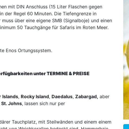
hen mit DIN Anschluss (15 Liter Flaschen gegen
in der Regel 60 Minuten. Die Tiefengrenze in
r muss über eine eigene SMB (Signalboje) und einen
nimum 50 Tauchgänge für Safaris im Roten Meer.
hrte Enos Ortungssystem.
erfügbarkeiten unter
TERMINE & PREISE
 Islands
,
Rocky Island
,
Daedalus
,
Zabargad,
aber
n
St. Johns
, lassen sich nur per
ndärer Tauchplatz, mit Steilwänden und einem einem
dicht von Weichkorallen bedeckt sind. Hammerhaie