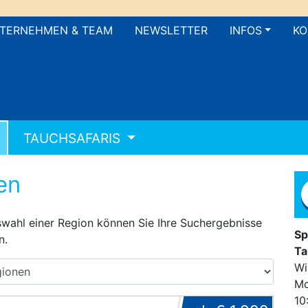
TERNEHMEN & TEAM
NEWSLETTER
INFOS
KO
TAUCHSAFARIS
en
wahl einer Region können Sie Ihre Suchergebnisse
Sp
n.
Ta
Wi
Mo
10