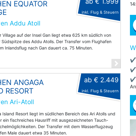
ab € 1.999
HEN EQUATOR
14
GE
inkl. Flug & Steuern
en Addu Atoll
 Village auf der Insel Gan liegt etwa 625 km südlich von
 Südspitze des Addu Atolls. Der Transfer vom Flughafen
W
m Inlandsflug nach Gan dauert ca. 75 Minuten.
✔
✔
ab € 2.449
✔
HEN ANGAGA
An
D RESORT
inkl. Flug & Steuern
en Ari-Atoll
Island Resort liegt im südlichen Bereich des Ari Atolls und
r ein fischreiches Hausriff mit ausgezeichneten Tauch-
chelmöglichkeiten. Der Transfer mit dem Wasserflugzeug
fen Male dauert etwa 35 Minuten.