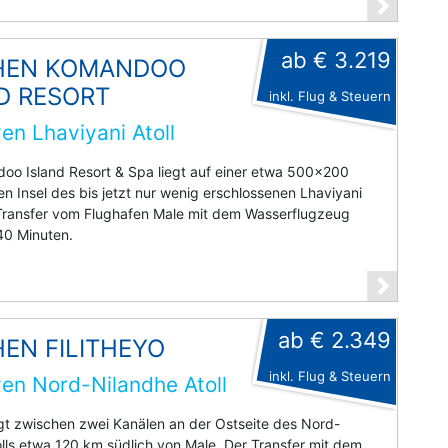
ab € 3.219
HEN KOMANDOO
D RESORT
inkl. Flug & Steuern
en Lhaviyani Atoll
oo Island Resort & Spa liegt auf einer etwa 500x200
n Insel des bis jetzt nur wenig erschlossenen Lhaviyani
 Transfer vom Flughafen Male mit dem Wasserflugzeug
40 Minuten.
ab € 2.349
EN FILITHEYO
inkl. Flug & Steuern
en Nord-Nilandhe Atoll
iegt zwischen zwei Kanälen an der Ostseite des Nord-
lls etwa 120 km südlich von Male. Der Transfer mit dem