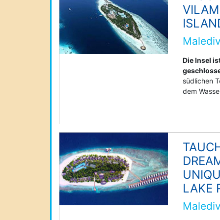
VILA
ISLAN
Malediv
Die Insel 
geschloss
südlichen T
dem Wasser
TAUC
DREA
UNIQU
LAKE 
Malediv