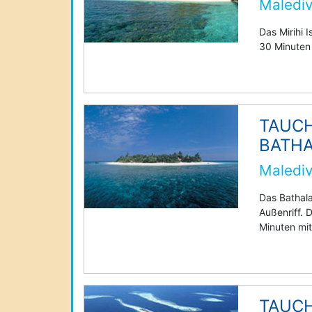
Malediv
Das Mirihi I
30 Minuten
TAUCH
BATH
Malediv
Das Bathala 
Außenriff. 
Minuten mi
TAUC