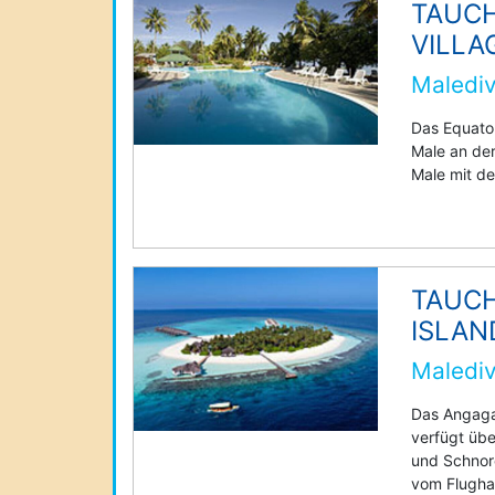
TAUC
VILLA
Malediv
Das Equator
Male an der
Male mit de
TAUC
ISLAN
Malediv
Das Angaga 
verfügt übe
und Schnor
vom Flugha