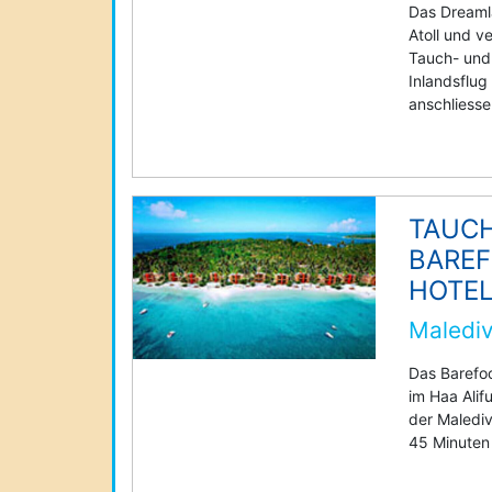
Das Dreaml
Atoll und v
Tauch- und
Inlandsflu
anschliesse
TAUC
BAREF
HOTE
Malediv
Das Barefoo
im Haa Alif
der Malediv
45 Minuten