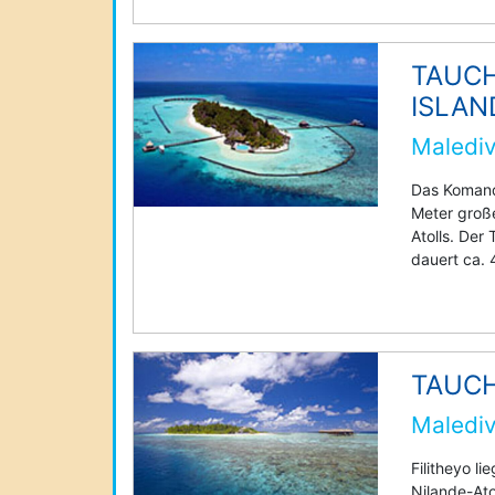
TAUC
ISLAN
Malediv
Das Komand
Meter große
Atolls. Der
dauert ca. 
TAUCH
Malediv
Filitheyo l
Nilande-Ato