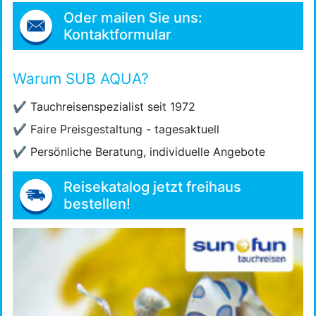
Oder mailen Sie uns:
Kontaktformular
Warum SUB AQUA?
✔
Tauchreisenspezialist seit 1972
✔
Faire Preisgestaltung - tagesaktuell
✔
Persönliche Beratung, individuelle Angebote
Reisekatalog jetzt freihaus
bestellen!