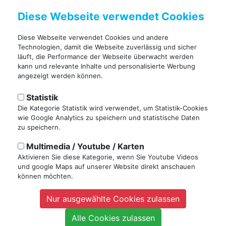
Diese Webseite verwendet Cookies
Diese Webseite verwendet Cookies und andere
Technologien, damit die Webseite zuverlässig und sicher
läuft, die Performance der Webseite überwacht werden
kann und relevante Inhalte und personalisierte Werbung
Unser Newsletter
angezeigt werden können.
Statistik
Wir auf Facebook
Die Kategorie Statistik wird verwendet, um Statistik-Cookies
wie Google Analytics zu speichern und statistische Daten
zu speichern.
SUB AQUA Tauchreisen
Multimedia / Youtube / Karten
operated by sun+fun Sportreisen GmbH
Aktivieren Sie diese Kategorie, wenn Sie Youtube Videos
Büro München
und google Maps auf unserer Website direkt anschauen
Franz-Joseph-Str. 43
können möchten.
D-80801 München
Nur ausgewählte Cookies zulassen
Tel: +49 (0) 89 20 80 76-135
Fax: +49 (0) 89 34 66 14
Alle Cookies zulassen