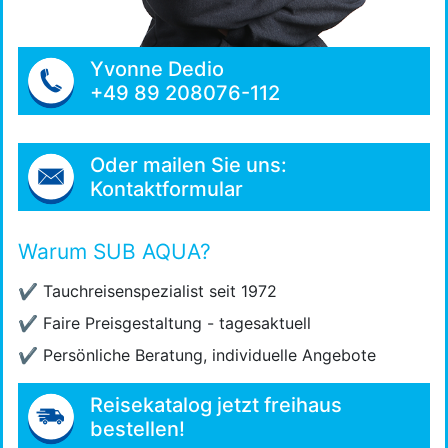
Yvonne Dedio
+49 89 208076-112
Oder mailen Sie uns:
Kontaktformular
Warum SUB AQUA?
✔
Tauchreisenspezialist seit 1972
✔
Faire Preisgestaltung - tagesaktuell
✔
Persönliche Beratung, individuelle Angebote
Reisekatalog jetzt freihaus
bestellen!